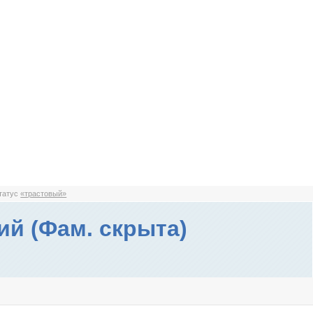
статус
«трастовый»
ий (Фам. скрыта)