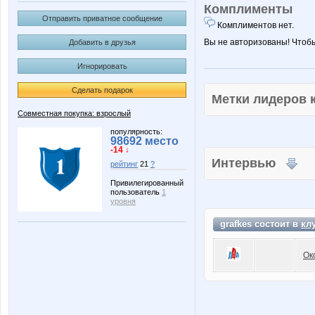
Комплименты
Отправить приватное сообщение
Комплиментов нет.
Вы не авторизованы! Чтоб
Добавить в друзья
Игнорировать
Сделать подарок
Метки лидеров
Совместная покупка: взрослый
популярность:
98692 место
-14 ↓
Интервью
рейтинг
21
?
Привилегированный
пользователь
1
уровня
grafkes состоит в
кл
Ок