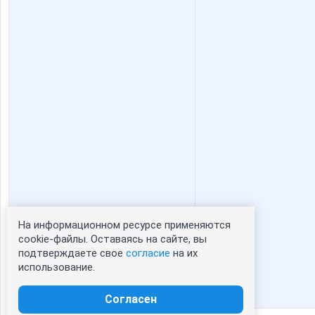
На информационном ресурсе применяются
Статистика портрета:
cookie-файлы. Оставаясь на сайте, вы
подтверждаете свое
согласие
на их
сейчас просматривают портрет - 0
использование.
зарегистрированные пользователи
посетившие портрет за 7 дней - 0
Согласен