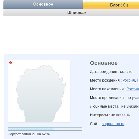
Основное
Блог
( 0 )
Шпионаж
Основное
Дата рождения : скрыто
Место рождения :
Россия
,
Н
Место нахождения :
Россия
Место проживания : не ука
Любимые места : не указа
Интересы : не указаны
Сайт :
support-nn.ru
Портрет заполнен на 62 %