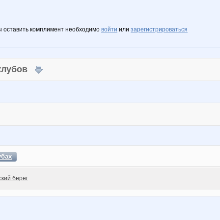
ы оставить комплимент необходимо
войти
или
зарегистрироваться
 клубов
убах
ский берег