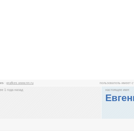
kes
:
grafkes.www.nn.ru
пользователь имеет 
е 1 года назад
настоящее имя:
Евген